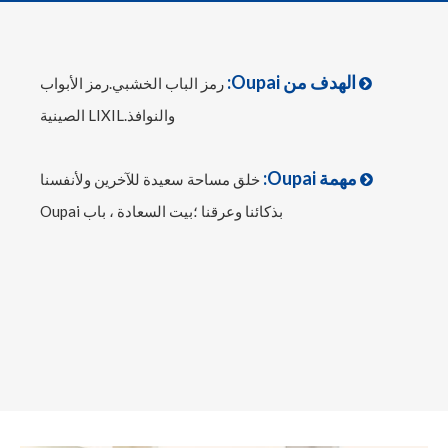
الهدف من Oupai:
رمز الباب الخشبي.رمز الأبواب

والنوافذ.LIXIL الصينية
مهمة Oupai:
خلق مساحة سعيدة للآخرين ولأنفسنا

بذكائنا وعرقنا ؛بيت السعادة ، باب Oupai