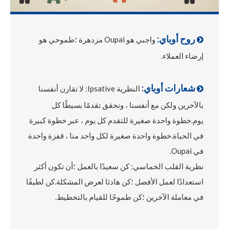
روح أوباي:
واجبي هو Oupai مزدهرة ؛طموحي هو

إرضاء العملاء.
شعارات أوباي:
النظرية Ipsative: لا تقارن أنفسنا

بالآخرين ولكن مع أنفسنا ، ونحقق تقدمًا بسيطًا كل
يوم.خطوة واحدة صغيرة للتقدم كل يوم ، عبر خطوة كبيرة
في الحياة.خطوة واحدة صغيرة لكل واحد منا ، قفزة واحدة
في Oupai.
نظرية القلب الخماسي: كن سعيدًا بالعمل ؛أن تكون أكثر
استعدادًا لعمل الأفضل ؛كن هادئا لعرض المشكلة.كن لطيفًا
في معاملة الآخرين ؛كن طموحًا للقيام بالتخطيط.