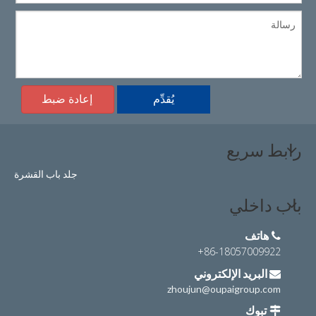
يُقدِّم
إعادة ضبط
رابط سريع
جلد باب القشرة
باب داخلي
هاتف

86-18057009922+
البريد الإلكتروني

zhoujun@oupaigroup.com
تبوك
