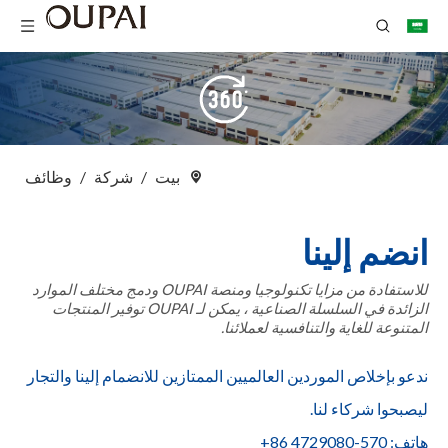
بيت
/
شركة
/
وظائف
انضم إلينا
للاستفادة من مزايا تكنولوجيا ومنصة OUPAI ودمج مختلف الموارد
الزائدة في السلسلة الصناعية ، يمكن لـ OUPAI توفير المنتجات
المتنوعة للغاية والتنافسية لعملائنا.
ندعو بإخلاص الموردين العالميين الممتازين للانضمام إلينا والتجار
ليصبحوا شركاء لنا.
هاتف: 570-4729080 86+