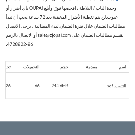
وحدة الباب / البلاطة ، افحصها فورًا وأبلغ OUPAI بأي أضرار أو
عيوب.لن يتم تغطية الأضرار المخفية بعد 72 ساعة.يجب أن تبدأ
مطالبات الضمان خلال فترة الضمان.لبدء المطالبة ، يرجى الاتصال
بقسم مطالبات الضمان على sale@zjopai.com أو الاتصال بالرقم
86-4728822.
اسم
مقدمة
حجم
التحميلات
تحميل 
03-26
66
24.26MB
التثبيت. pdf